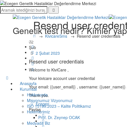
Resend user credent
Genetik test nedir? Kimler yapt
→
KivicareSms
→
Resend user credentials
ONLINE RANDEVU
02
Şub
Date
2 Şubat 2023
Resend user credentials
Welcome to KiviCare ,
Your kivicare account user credential
Anasayfa
Your email: {{user_email}} , username: {{user_name}
Kurumsal
Hakkımızda
Thank you.
Misyonumuz Vizyonumuz
Author
Ecegen
ISO 15189:2023 – Kalite Politikamız
Paylaş
Hekimlerimiz
Prof. Dr. Zeynep OCAK
Medyada Biz