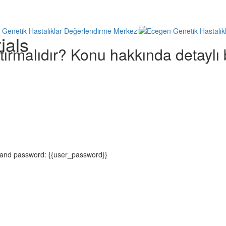
ials
ırmalıdır? Konu hakkında detaylı bi
} and password: {{user_password}}