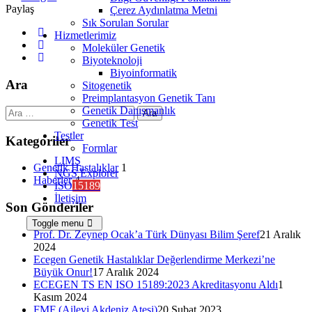
Paylaş
Çerez Aydınlatma Metni
Sık Sorulan Sorular
Hizmetlerimiz
Moleküler Genetik
Biyoteknoloji
Biyoinformatik
Ara
Sitogenetik
Preimplantasyon Genetik Tanı
Genetik Danışmanlık
Arama:
Genetik Test
Testler
Kategoriler
Formlar
LIMS
Genetik Hastalıklar
1
NGS Explorer
Haberler
4
ISO
15189
İletişim
Son Gönderiler
Toggle menu
Prof. Dr. Zeynep Ocak’a Türk Dünyası Bilim Şeref
21 Aralık
2024
Ecegen Genetik Hastalıklar Değerlendirme Merkezi’ne
Büyük Onur!
17 Aralık 2024
ECEGEN TS EN ISO 15189:2023 Akreditasyonu Aldı
1
Kasım 2024
FMF (Ailevi Akdeniz Ateşi)
20 Şubat 2023