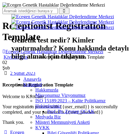
Receptionist Registration
Template
Genetik test nedir? Kimler
yaptırmalıdır? Konu hakkında detaylı
Ecegen Genetik Hastalıklar Değerlendirme Merkezi
→
bilgi almak için tıklayın.
KivicareSms
→
Receptionist Registration Template
02
Şub
ONLINE RANDEVU
Date
2 Şubat 2023
Anasayfa
Kurumsal
Receptionist Registration Template
Hakkımızda
Misyonumuz Vizyonumuz
Welcome to KiviCare ,
ISO 15189:2023 – Kalite Politikamız
Hekimlerimiz
Your registration process with {{user_email}} is successfully
Prof. Dr. Zeynep OCAK
completed, and your password is {{user_password}}
Medyada Biz
Müşteri Memnuniyeti Anketi
Thank you.
KVKK
Author
Ecegen
Bilgi Güvenliği Politikamız